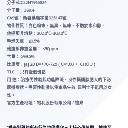
分子式:C22H19N3O4
分子量：389.4
CAS號：衛署藥輸字第025147號
物化性質：白色粉末、無臭、無味、不融於水和醇。
他達那非熔點：302.0℃-303.0℃
幹燥失重：≤0.5%
他達那非重金屬： ≤50ppm
含量： ≥99.5%
比旋度：[a] 20 D=+70-72o ( C=1.00 ， CHCl 3 )
TLC ：只有壹個斑點
用 途：治療男性勃起功能障礙、良性攝護腺肥大的下泌
尿道癥狀。需要性刺激以使本品生效. 犀利士不能用於女
性。
官方生產地址：裕利股份有限公司 / 禮來
“禮來制藥的所有行為均須遵守三大核心價值觀 – 誠信至