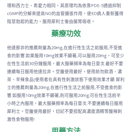
理和西力士、希愛力相同，其原理均為依靠PDE-5通過抑制
cGMP的分解來提高NO的血管擴張作用，使ED病人重新獲得
陰莖勃起的能力，服用犀利士後由腸胃吸收。
藥療功效
他達那非的推薦劑量為20mg,在進行性生活之前服用,不受進
食的影響.如果服用10mg效果不顯著,可以服用20mg，可至少
在性生活前30分鐘服用，最大服藥頻率為每日壹次.最好不要
連續每日服用他達拉非。空腹使用最好，使用前勿飲酒、濃
茶、辛辣食品(使用者在具有性刺激狀態下使用效果才顯 犀利
士的推薦劑量為20mg,在進行性生活之前服用,不受進食的影
響.如服用10mg效果不顯著,則可服用20mg;可在性生活前半
小時之內服用，最大服藥頻率為每日壹次.不要連續每日服用
犀利士。空腹使用最好，切記不要搭配高濃度酒精等酸辣刺
激性食物服用!
用藥方法