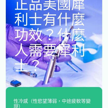
正品美國犀
利士有什麼
功效？什麼
人需要犀利
士？
性冷感（性慾望薄弱，中途疲軟等變
現）