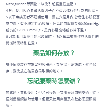
Nitroglycerin等藥物，以免引起嚴重低血壓。
4.禁止使用因心血管危險因子而不這合進行性行為的患者。
5.以下疾病患者不建議使用：過去六個月內,曾發生心肌梗塞
或中風、有不穩定性心絞痛、休息時血壓低於90/50mmHg.
或高於170/100mmHg、患有心臟衰竭或心律不整。
6.因為服用本藥可能出現暈眩，所以駕車或操作具危險性的
機械時需特別註意。
藥品如何存放？
請連同藥袋存放於緊密容器內，於室溫、乾燥處、避光保
存；避免放在孩童容易取得的地方。
忘記服藥時怎麼辦？
想起時，立即使用；但若已接近下次用藥時間則略過，從下
個劑量繼續按時使用。但壹天使用劑量及次數必須遵照醫
囑。