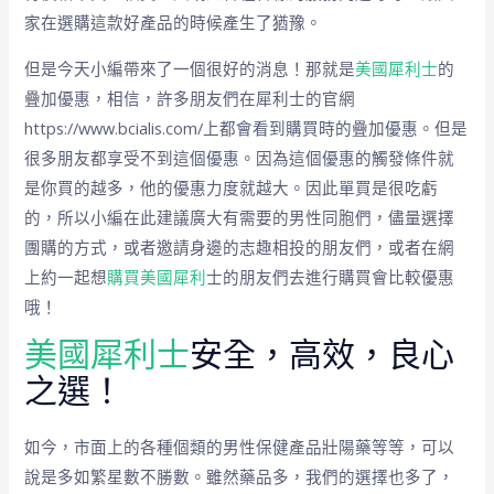
家在選購這款好產品的時候產生了猶豫。
但是今天小編帶來了一個很好的消息！那就是
美國犀利士
的
疊加優惠，相信，許多朋友們在犀利士的官網
https://www.bcialis.com/上都會看到購買時的疊加優惠。但是
很多朋友都享受不到這個優惠。因為這個優惠的觸發條件就
是你買的越多，他的優惠力度就越大。因此單買是很吃虧
的，所以小編在此建議廣大有需要的男性同胞們，儘量選擇
團購的方式，或者邀請身邊的志趣相投的朋友們，或者在網
上約一起想
購買美國犀利
士的朋友們去進行購買會比較優惠
哦！
美國犀利士
安全，高效，良心
之選！
如今，市面上的各種個類的男性保健產品壯陽藥等等，可以
說是多如繁星數不勝數。雖然藥品多，我們的選擇也多了，