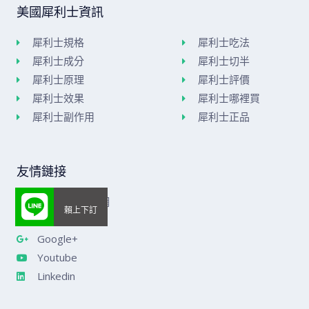
美國犀利士資訊
犀利士規格
犀利士吃法
犀利士成分
犀利士切半
犀利士原理
犀利士評價
犀利士效果
犀利士哪裡買
犀利士副作用
犀利士正品
友情鏈接
美國威而鋼官網
樂威莊官網
Google+
Youtube
Linkedin