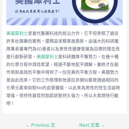
美國犀利士
是當代醫藥科技的前沿力作，它不但參照了過往
許多壯陽藥的案例，還精益求精革故鼎新。由強大的科研團
隊秉承著專門為ED患者以及男性性健康發展為目標的理念而
進行創新研發。
美國犀利士
是科研團隊不懈努力，在幾十種
的化學方程中尋找希望，經過不斷地配平調解。最終才在副
作用和高效的平衡中得到了一份完美的平衡方程。美國勢力
是由此而來。它的工作原理和他達拉非類似都是通過相同的
化學元素來抑制No的血管擴張，以此來為男性的性生活延時
增強，保持性器官的勃起狀態持久強力。所以大家趕快行動
吧！
←
Previous 文
Next 文章
→