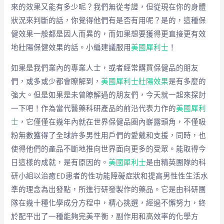
來的效果又能有多少呢？我們無從考證，但從現在你的身體
狀況來判斷的話，你覺得他們有是否有用呢？是的，這種保
健效果一般都是因人而異的，而如果想要獲得更直接更有效
地壯陽保健效果的話。小編建議服用
美國犀利士
！
如果是我們業內的專業人士，或者經常購買保健品的朋友
們，或多或少都會瞭解到，
美國犀利士壯陽效果
是有多麼的
強大。但是如果是未曾瞭解過的朋友們，今天就一起來探討
一下吧！作為當代醫藥科研產品的前沿代表力作的
美國犀利
士
，它僅僅在幾年內就在世界保健品圈內嶄露頭角，不僅吸
粉無數獲得了全球許多男性用戶們的愛戴和支援，同時，也
使得他們的產品不斷地推向世界面向更多的受眾。能取得今
日這樣的成就，是有原因的。
美國犀利士
是由精英團隊的科
研小組以治癒ED患者的性功能障礙症狀和提高男性性生活水
準的理念為出發點，所進行研發製作的藥品。它是由科研團
隊在幾十種化學成分方程中，精心挑選，經過不懈努力，終
於配平出了一種能夠完美平衡，副作用和高效率的化學方