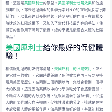
程，這就是
美國犀利士
的原型。
美國犀利士壯陽效果
和他達
那非相同，都是通過類似的化學元素對N O的血管擴張進行抑
制作用，以此來達到長期勃起，時刻堅挺的作用。在這樣及
時速效的壯陽效果下，又加入了當代科技最先進的手法，使
得它的副作用下降到了最低。總的來說是最適合人體的壯陽
藥品！
美國犀利士
給你最好的保健體
驗！
相信服用過的朋友們都清楚，
美國犀利士的壯陽效用
，並不
是它唯一的效用，它同時還兼顧了保健效果在內。只要堅持
服用美國是歷史，在兩到三個週期以內，您就會看到一個極
大的改變。這是因為其藥效中的化學微粒分子會逐漸疊加，
不斷深入人體的內分泌系統，從根源處著手發揮作用，促進
人的新陳代謝和血液迴圈，促進性激素的分泌。這就是在根
本處發揮人體的更新作用，如果適應性好的話，甚至能刺激