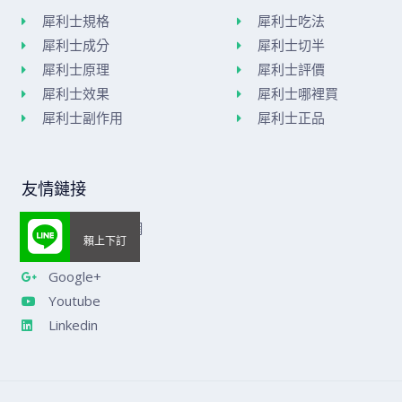
犀利士規格
犀利士吃法
犀利士成分
犀利士切半
犀利士原理
犀利士評價
犀利士效果
犀利士哪裡買
犀利士副作用
犀利士正品
友情鏈接
美國威而鋼官網
樂威莊官網
Google+
Youtube
Linkedin