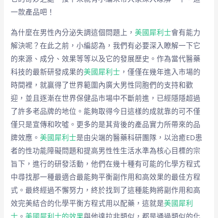
一款產品吧！
為什麼在男性內分泌失調這個問題上，
美國犀利士
會有能力
解決呢？在此之前，小編認為，我們有必要深入瞭解一下它
的來源、成分、效果等等以及它的發展歷史。作為當代醫藥
科技的最新研發成果的
美國犀利士
，僅僅在幾年進入市場的
時間裡，就贏得了世界範圍內廣大男性同胞們的支持和歡
迎，並且逐漸在世界保健品市場中不斷前進，已經隱隱超過
了許多老品牌的地位。能夠取得今日這樣的成就靠的可不僅
僅只是宣傳和吹噓。更多的是其背後的產品實力所帶來的品
牌效應。
美國犀利士
是由尖端的醫藥科研團隊，以治癒ED患
者的性功能障礙問題和提高男性性生活水準為核心目標的宗
旨下，進行的研發活動，他們在幾十種有可能的化學方程式
中尋找那一種最適合最能夠平衡副作用和高效果的最佳方程
式。最終經過不懈努力，終於找到了這種能夠將副作用和高
效完美結合的化學平衡方程式用以配藥，這就是
美國犀利
士
。
美國犀利士的效果
與他達拉非類似，都是通過類似的化