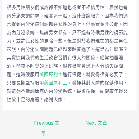
很多男性朋友們或許都不知道也或者不相信男性，居然也有
內分泌失調問題。確實這一點，沒什麼說服力，因為我們通
常提到內分泌這個詞都在女性的身上。但事實並非如此，因
為內分泌系統，無論男女都有，只不過有時候男性的調節能
力，或許比女性的更強一些。但是對於我們現在的都是男性
來說，內分泌失調問題已經越來越普遍了。這是為什麼呢？
其實這與我們的生活飲食習慣有很大的關係，經常抽煙喝
酒，熬夜不睡覺的上班族，很容易就會患上內分泌失調問
題。這時候服用
美國犀利士
進行保健，就變得很有必要了。
只要長期堅持服用
美國犀利士
，發揮其對人體的保健作用，
就能夠不斷調節您的內分泌系統，最後還你一副健康年輕又
性欲十足的身體！謝謝大家！
←
Previous 文
Next 文章
→
章