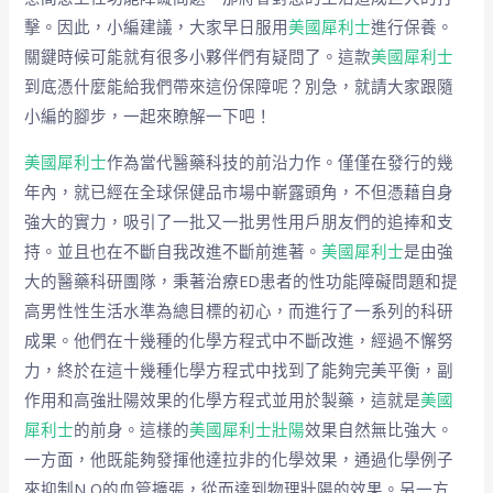
擊。因此，小編建議，大家早日服用
美國犀利士
進行保養。
關鍵時候可能就有很多小夥伴們有疑問了。這款
美國犀利士
到底憑什麼能給我們帶來這份保障呢？別急，就請大家跟隨
小編的腳步，一起來瞭解一下吧！
美國犀利士
作為當代醫藥科技的前沿力作。僅僅在發行的幾
年內，就已經在全球保健品市場中嶄露頭角，不但憑藉自身
強大的實力，吸引了一批又一批男性用戶朋友們的追捧和支
持。並且也在不斷自我改進不斷前進著。
美國犀利士
是由強
大的醫藥科研團隊，秉著治療ED患者的性功能障礙問題和提
高男性性生活水準為總目標的初心，而進行了一系列的科研
成果。他們在十幾種的化學方程式中不斷改進，經過不懈努
力，終於在這十幾種化學方程式中找到了能夠完美平衡，副
作用和高強壯陽效果的化學方程式並用於製藥，這就是
美國
犀利士
的前身。這樣的
美國犀利士壯陽
效果自然無比強大。
一方面，他既能夠發揮他達拉非的化學效果，通過化學例子
來抑制N O的血管擴張，從而達到物理壯陽的效果。另一方