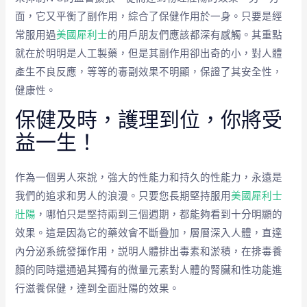
面，它又平衡了副作用，綜合了保健作用於一身。只要是經
常服用過
美國犀利士
的用戶朋友們應該都深有感觸。其重點
就在於明明是人工製藥，但是其副作用卻出奇的小，對人體
產生不良反應，等等的毒副效果不明顯，保證了其安全性，
健康性。
保健及時，護理到位，你將受
益一生！
作為一個男人來說，強大的性能力和持久的性能力，永遠是
我們的追求和男人的浪漫。只要您長期堅持服用
美國犀利士
壯陽
，哪怕只是堅持兩到三個週期，都能夠看到十分明顯的
效果。這是因為它的藥效會不斷疊加，層層深入人體，直達
內分泌系統發揮作用，説明人體排出毒素和淤積，在排毒養
顏的同時還通過其獨有的微量元素對人體的腎臟和性功能進
行滋養保健，達到全面壯陽的效果。