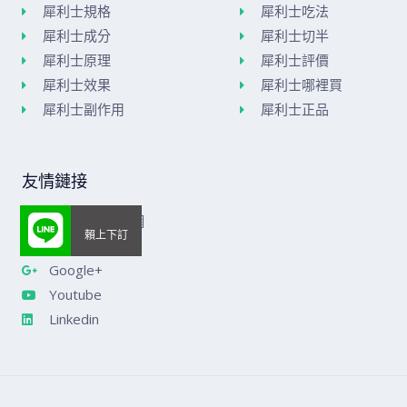
犀利士規格
犀利士吃法
犀利士成分
犀利士切半
犀利士原理
犀利士評價
犀利士效果
犀利士哪裡買
犀利士副作用
犀利士正品
友情鏈接
美國威而鋼官網
樂威莊官網
Google+
Youtube
Linkedin