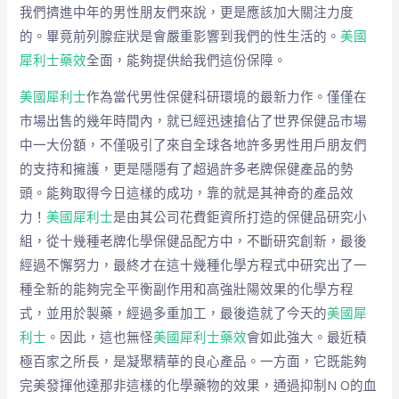
我們擠進中年的男性朋友們來說，更是應該加大關注力度
的。畢竟前列腺症狀是會嚴重影響到我們的性生活的。
美國
犀利士藥效
全面，能夠提供給我們這份保障。
美國犀利士
作為當代男性保健科研環境的最新力作。僅僅在
市場出售的幾年時間內，就已經迅速搶佔了世界保健品市場
中一大份額，不僅吸引了來自全球各地許多男性用戶朋友們
的支持和擁護，更是隱隱有了超過許多老牌保健產品的勢
頭。能夠取得今日這樣的成功，靠的就是其神奇的產品效
力！
美國犀利士
是由其公司花費鉅資所打造的保健品研究小
組，從十幾種老牌化學保健品配方中，不斷研究創新，最後
經過不懈努力，最終才在這十幾種化學方程式中研究出了一
種全新的能夠完全平衡副作用和高強壯陽效果的化學方程
式，並用於製藥，經過多重加工，最後造就了今天的
美國犀
利士
。因此，這也無怪
美國犀利士藥效
會如此強大。最近積
極百家之所長，是凝聚精華的良心產品。一方面，它既能夠
完美發揮他達那非這樣的化學藥物的效果，通過抑制N O的血