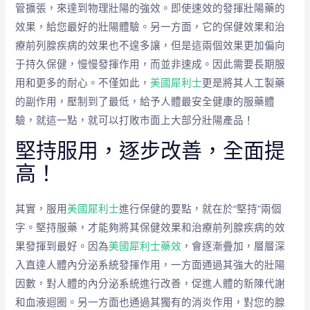
管擴張，來達到物理壯陽的強效。即使速效的發揮壯陽藥的
效果，給您最好的壯陽體驗。另一方面，它的保健效果和治
療前列腺疾病的效果也不遑多讓，但是這兩個效果更加偏向
于持久保健，慢慢發揮作用，而並非速成。因此需要長期服
用和更多的耐心。不僅如此，
美國犀利士
更是將其人工製藥
的副作用，壓制到了最低，給予人體最安全健康的服藥體
驗，就這一點，就可以打敗市面上大部分壯陽產品！
堅持服用，逐步改善，全面提
高！
其實，服用
美國犀利士
進行保健的要點，就在於“堅持”兩個
字。堅持服藥，才能夠將其保健效果和治療前列腺疾病的效
果發揮到最好。因為
美國犀利士藥效
，會逐漸疊加，層層深
入直達人體內分泌系統發揮作用，一方面通過其強大的壯陽
因數，對人體的內分泌系統進行改善，促進人體的新陳代謝
和血液迴圈。另一方面也通過其獨有的消炎作用，對您的腺