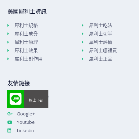
美國犀利士資訊
犀利士規格
犀利士吃法
犀利士成分
犀利士切半
犀利士原理
犀利士評價
犀利士效果
犀利士哪裡買
犀利士副作用
犀利士正品
友情鏈接
美國威而鋼官網
樂威莊官網
Google+
Youtube
Linkedin