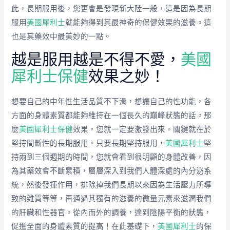
此，長期服用後，您更會是發現新大陸一般，這是因為長期
服用
美國犀利士
就能夠得到其最神奇的保健效果的滋養。這
也是其藥效中最美妙的一點。
越是服用越是不得不愛，
美國
犀利士保健
效果之妙！
想要自己的中年性生活品質不下滑，想讓自己的性功能，各
方面的身體素質都能夠維持在一個長久的巔峰狀態的話。那
麼
美國犀利士保健
效果，您就一定要激發出來。關鍵就在於
堅持間斷性的長期服用。只要長期堅持服用，
美國犀利士
堅
持兩到三個週期的時間，您就會看到很明顯的身體改善，因
為其藥效會不斷累積，層層深入到我們人體深處的內分泌系
統，然後發揮作用，排除掉我們長期以來因為生活壓力所導
致的雜質等等，再通過其獨有的滋養的微量元素來滋潤我們
的肝臟和性器官。從內而外的調養，達到陰陽平衡的狀態，
促進全面的身體素質的提高！在此基礎下，
美國犀利士
的保