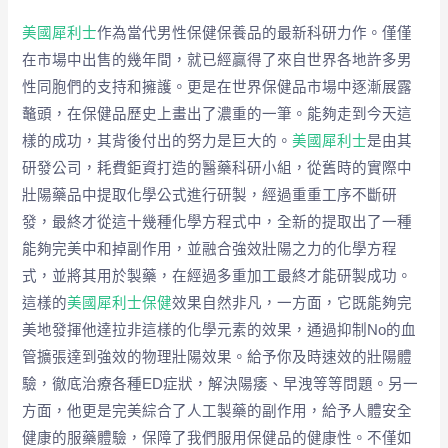
美國犀利士
作為當代男性保健保養品的最新科研力作。僅僅
在市場中出售的幾年間，就已經贏得了來自世界各地許多男
性同胞們的支持和擁護。更是在世界保健品市場中逐漸展露
鼇頭，在保健品歷史上畫出了濃重的一筆。能夠走到今天這
樣的成功，其背後付出的努力是巨大的。
美國犀利士
是由其
研發公司，耗費鉅資打造的醫藥科研小組，從舊時的實際中
壯陽藥品中提取化學公式進行研製，經過重重工序不斷研
發，最終才從這十幾種化學方程式中，全新的提取出了一種
能夠完美中和掉副作用，並融合強效壯陽之力的化學方程
式，並將其用於製藥，在經過多重加工最終才能研製成功。
這樣的
美國犀利士保健
效果自然非凡，一方面，它既能夠完
美地發揮他達拉非這樣的化學元素的效果，通過抑制No的血
管擴張達到強效的物理壯陽效果。給予你及時速效的壯陽體
驗，徹底治療各種ED症狀，解決陽痿、早洩等等問題。另一
方面，他更是完美綜合了人工製藥的副作用，給予人體安全
健康的服藥體驗，保障了我們服用保健品的健康性。不僅如