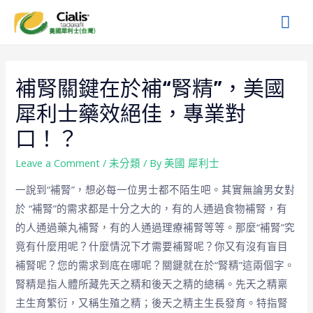
補腎關鍵在於補“腎精”，美國
犀利士藥效絕佳，專業對
口！？
Leave a Comment
/
未分類
/ By
美國 犀利士
一說到“補腎”，想必每一位男士都不陌生吧。其實無論男女對
於 “補腎”的需求都是十分之大的，有的人通過食物補腎，有
的人通過藥丸補腎，有的人通過理療補腎等等。那麼“補腎”究
竟有什麼用呢？什麼情況下才需要補腎呢？你又有沒有盲目
補腎呢？您的需求到底在哪呢？關鍵就在於“腎精”這兩個字。
腎精是指人體所藏先天之精和後天之精的總稱。先天之精稟
主生育繁衍，又稱生殖之精；後天之精主生長發育。特指腎