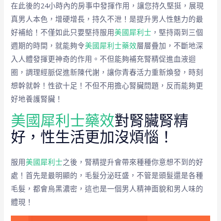
在此後的24小時內的房事中發揮作用，讓您持久堅挺，展現
真男人本色，增硬增長，持久不泄！是提升男人性魅力的最
好補給！不僅如此只要堅持服用
美國犀利士
，堅持兩到三個
週期的時間，就能夠令
美國犀利士藥效
層層疊加，不斷地深
入人體發揮更神奇的作用。不但能夠補充腎精促進血液迴
圈，調理經脈促進新陳代謝，讓你青春活力重新煥發，時刻
想幹就幹！性欲十足！不但不用擔心腎臟問題，反而能夠更
好地養護腎臟！
美國犀利士藥效
對腎臟腎精
好，性生活更加沒煩惱！
服用
美國犀利士
之後，腎精提升會帶來種種你意想不到的好
處！首先是最明顯的，毛髮分泌旺盛，不管是頭髮還是各種
毛髮，都會烏黑濃密，這也是一個男人精神面貌和男人味的
體現！