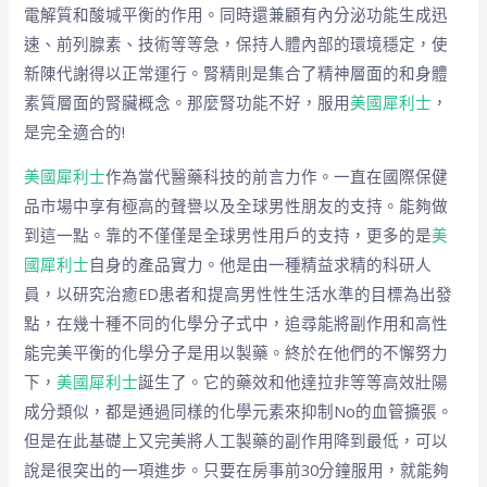
電解質和酸堿平衡的作用。同時還兼顧有內分泌功能生成迅
速、前列腺素、技術等等急，保持人體內部的環境穩定，使
新陳代謝得以正常運行。腎精則是集合了精神層面的和身體
素質層面的腎臟概念。那麼腎功能不好，服用
美國犀利士
，
是完全適合的!
美國犀利士
作為當代醫藥科技的前言力作。一直在國際保健
品市場中享有極高的聲譽以及全球男性朋友的支持。能夠做
到這一點。靠的不僅僅是全球男性用戶的支持，更多的是
美
國犀利士
自身的產品實力。他是由一種精益求精的科研人
員，以研究治癒ED患者和提高男性性生活水準的目標為出發
點，在幾十種不同的化學分子式中，追尋能將副作用和高性
能完美平衡的化學分子是用以製藥。終於在他們的不懈努力
下，
美國犀利士
誕生了。它的藥效和他達拉非等等高效壯陽
成分類似，都是通過同樣的化學元素來抑制No的血管擴張。
但是在此基礎上又完美將人工製藥的副作用降到最低，可以
說是很突出的一項進步。只要在房事前30分鐘服用，就能夠