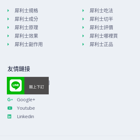
犀利士規格
犀利士吃法
犀利士成分
犀利士切半
犀利士原理
犀利士評價
犀利士效果
犀利士哪裡買
犀利士副作用
犀利士正品
友情鏈接
美國威而鋼官網
樂威莊官網
Google+
Youtube
Linkedin