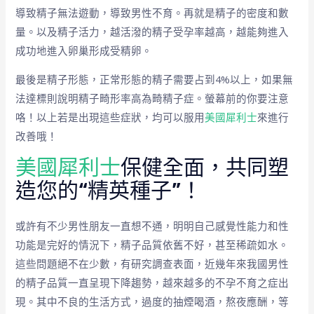
導致精子無法遊動，導致男性不育。再就是精子的密度和數
量。以及精子活力，越活潑的精子受孕率越高，越能夠進入
成功地進入卵巢形成受精卵。
最後是精子形態，正常形態的精子需要占到4%以上，如果無
法達標則說明精子畸形率高為畸精子症。螢幕前的你要注意
咯！以上若是出現這些症狀，均可以服用
美國犀利士
來進行
改善哦！
美國犀利士
保健全面，共同塑
造您的“精英種子”！
或許有不少男性朋友一直想不通，明明自己感覺性能力和性
功能是完好的情況下，精子品質依舊不好，甚至稀疏如水。
這些問題絕不在少數，有研究調查表面，近幾年來我國男性
的精子品質一直呈現下降趨勢，越來越多的不孕不育之症出
現。其中不良的生活方式，過度的抽煙喝酒，熬夜應酬，等