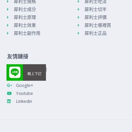
犀利士規格
犀利士吃法
犀利士成分
犀利士切半
犀利士原理
犀利士評價
犀利士效果
犀利士哪裡買
犀利士副作用
犀利士正品
友情鏈接
美國威而鋼官網
樂威莊官網
Google+
Youtube
Linkedin