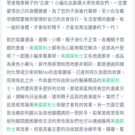
等是殘害精子的“主謀”！小編在此勸廣大男性朋友們，一定要
愛惜自己的身體健康，為了您的子孫後代著想，至少在在備
孕期間要做到管理好自己的衣食住行，生活習慣的健康，有
一副好身體，才會有好精子，才能培育出健康的下一代！
對於陰囊潮濕，遺精，少精，精子液化不正常，各種精子問
題的患者，
美國犀利士
都有信心能夠幫您解決。這是為什麼
呢？一起隨小編來看看吧。
美國犀利士
又名他達那非，成品
為黃色小藥丸，其作用原理和西地那非相同，都是通過同樣
的化學成分來抑制No的血管擴張，已達到持久勃起的效果。
但是除此之外，作為當代科技前沿的醫藥精品的
美國犀利
士
，自然還有更多更好的功效，那就是能夠改善您的激素分
泌，調解內分泌系統，達到精子品質的逐漸提升。當然了，
這是經常服用
美國犀利士
保健才會有的效果。另一方面它還
是治療前列腺以及其他腺體病的一把好手，如果是經常受到
前列腺問題困擾性生活的男性朋友們也可以通過服用
美國犀
利士
來改善。但是其最主要的功效就是治療早洩，陽痿，幫