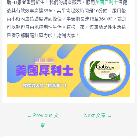
助ED患者重獲新生！我們的調查顯示，服用
美國犀利士
保健
後其有效效率高達83%，其平均起效時間是16分鐘，服用後
兩小時內血漿濃度達到峰值，半衰期長達18至36小時，讓您
可以輕鬆自由地控制性生活。這樣一來，您無論是性生活還
是備孕都將毫無壓力啦！謝謝大家！
←
Previous 文
Next 文章
→
章