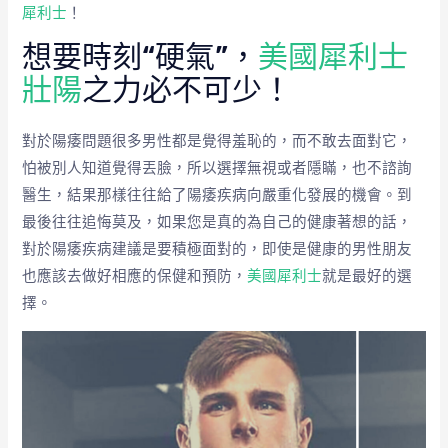
犀利士
！
想要時刻“硬氣”，
美國犀利士
壯陽
之力必不可少！
對於陽痿問題很多男性都是覺得羞恥的，而不敢去面對它，
怕被別人知道覺得丟臉，所以選擇無視或者隱瞞，也不諮詢
醫生，結果那樣往往給了陽痿疾病向嚴重化發展的機會。到
最後往往追悔莫及，如果您是真的為自己的健康著想的話，
對於陽痿疾病建議是要積極面對的，即使是健康的男性朋友
也應該去做好相應的保健和預防，
美國犀利士
就是最好的選
擇。