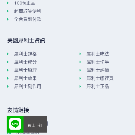
100%正品
超商取貨便利
全台貨到付款
美國犀利士資訊
犀利士規格
犀利士吃法
犀利士成分
犀利士切半
犀利士原理
犀利士評價
犀利士效果
犀利士哪裡買
犀利士副作用
犀利士正品
友情鏈接
美國威而鋼官網
樂威莊官網