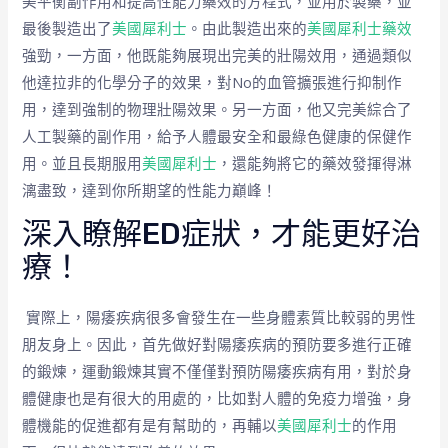
美平衡副作用和提高性能力藥效的方程式，並用於製藥，並
最後製造出了
美國犀利士
。由此製造出來的
美國犀利士藥效
強勁，一方面，他既能夠展現出完美的壯陽效用，通過類似
他達拉非的化學分子的效果，對No的血管擴張進行抑制作
用，達到強制的物理壯陽效果。另一方面，他又完美綜合了
人工製藥的副作用，給予人體最安全和最綠色健康的保健作
用。並且長期服用
美國犀利士
，還能夠將它的藥效發揮得淋
漓盡致，達到你所期望的性能力巔峰！
深入瞭解ED症狀，才能更好治
療！
實際上，陽痿疾病很多會發生在一些身體素質比較弱的男性
朋友身上。因此，首先做好對陽痿疾病的預防要多進行正確
的鍛煉，運動鍛煉其實不僅僅對預防陽痿疾病有用，對於身
體健康也是有很大的用處的，比如對人體的免疫力增強，身
體機能的促進都有是有幫助的，再輔以
美國犀利士
的作用