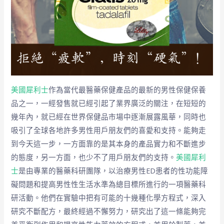
美國犀利士
作為當代最醫藥保健產品的最新的男性保健保養
品之一，一經發售就已經引起了業界廣泛的關注，在短短的
幾年內，就已經在世界保健品市場中逐漸展露風華，同時也
吸引了全球各地許多男性用戶朋友們的喜愛和支持。能夠走
到今天這一步，一方面靠的是其本身的產品實力和不斷進步
的態度，另一方面，也少不了用戶朋友們的支持。
美國犀利
士
是由專業的醫藥科研團隊，以治療男性ED患者的性功能障
礙問題和提高男性性生活水準為總目標所進行的一項醫藥科
研活動。他們在實驗中把有可能的十幾種化學方程式，深入
研究不斷配方，最終經過不懈努力，研究出了這一條能夠完