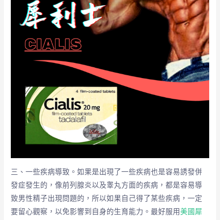
三、一些疾病導致。如果是出現了一些疾病也是容易誘發併
發症發生的，像前列腺炎以及睾丸方面的疾病，都是容易導
致男性精子出現問題的，所以如果自己得了某些疾病，一定
要留心觀察，以免影響到自身的生育能力。最好服用
美國犀