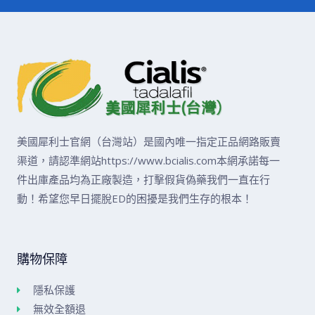
美國犀利士官網（台灣站）是國內唯一指定正品網路販賣
渠道，請認準網站https://www.bcialis.com本網承諾每一
件出庫產品均為正廠製造，打擊假貨偽藥我們一直在行
動！希望您早日擺脫ED的困擾是我們生存的根本！
購物保障
隱私保護
無效全額退