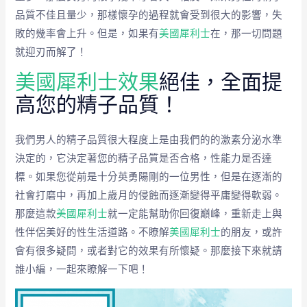
品質不佳且量少，那樣懷孕的過程就會受到很大的影響，失
敗的幾率會上升。但是，如果有
美國犀利士
在，那一切問題
就迎刃而解了！
美國犀利士效果
絕佳，全面提
高您的精子品質！
我們男人的精子品質很大程度上是由我們的的激素分泌水準
決定的，它決定著您的精子品質是否合格，性能力是否達
標。如果您從前是十分英勇陽剛的一位男性，但是在逐漸的
社會打磨中，再加上歲月的侵蝕而逐漸變得平庸變得軟弱。
那麼這款
美國犀利士
就一定能幫助你回復巔峰，重新走上與
性伴侶美好的性生活道路。不瞭解
美國犀利士
的朋友，或許
會有很多疑問，或者對它的效果有所懷疑。那麼接下來就請
誰小編，一起來瞭解一下吧！