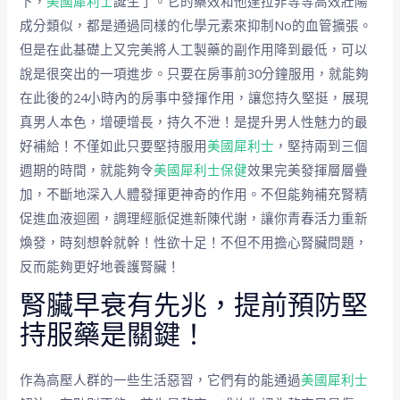
下，
美國犀利士
誕生了。它的藥效和他達拉非等等高效壯陽
成分類似，都是通過同樣的化學元素來抑制No的血管擴張。
但是在此基礎上又完美將人工製藥的副作用降到最低，可以
說是很突出的一項進步。只要在房事前30分鐘服用，就能夠
在此後的24小時內的房事中發揮作用，讓您持久堅挺，展現
真男人本色，增硬增長，持久不泄！是提升男人性魅力的最
好補給！不僅如此只要堅持服用
美國犀利士
，堅持兩到三個
週期的時間，就能夠令
美國犀利士保健
效果完美發揮層層疊
加，不斷地深入人體發揮更神奇的作用。不但能夠補充腎精
促進血液迴圈，調理經脈促進新陳代謝，讓你青春活力重新
煥發，時刻想幹就幹！性欲十足！不但不用擔心腎臟問題，
反而能夠更好地養護腎臟！
腎臟早衰有先兆，提前預防堅
持服藥是關鍵！
作為高壓人群的一些生活惡習，它們有的能通過
美國犀利士