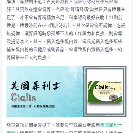
解決，有點則不能：首先是熬夜。或許你認為熬夜只是傷
肝？其實熬夜還會傷腎。老是說“腎精腎精”當然是只有睡眠充
足了，才不會有腎精精氣充足。科學認為最好在晚上11點前
睡覺，睡眠時間在6~7個小時為佳。其次是飲食不規律，吃飯
無規律，讓腎臟隨時承受著巨大的工作壓力和負擔，則會導
致提前衰老。其三、攝入過多蛋白質，當長期攝入過多那些
補充蛋白粉的保健品或營養品，會導致蛋白質攝入過多，給
腎臟帶來巨大的負擔。
發現腎功能開始衰退了，就要及早就醫或者服用
美國犀利士