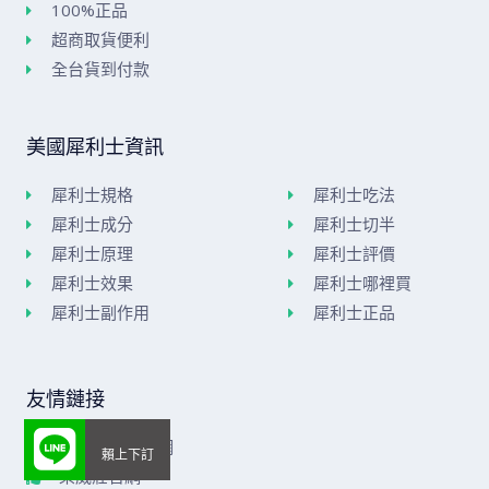
100%正品
超商取貨便利
全台貨到付款
美國犀利士資訊
犀利士規格
犀利士吃法
犀利士成分
犀利士切半
犀利士原理
犀利士評價
犀利士效果
犀利士哪裡買
犀利士副作用
犀利士正品
友情鏈接
美國威而鋼官網
樂威莊官網