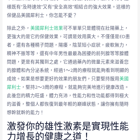
樣既有“及時速效”又有“安全高效”相結合的強大效果。這樣的
保健品美國犀利士，你怎能不愛？
除此之外，
美國犀利士效果
可不單單只是體現在壯陽藥上，
更強大的是它的保健效果，可謂是效用廣大。不僅僅是ED患
者，還有各種精子問題，陽痿，陰莖短小症狀，疲軟無力，
精神不振等等，還有中年男性最最為困擾的前列腺等等腺體
問題，更是有其獨到之處，它通過藥內的微量元素來滋養您
的腺體和內分泌系統，經過1～2周的療程就能夠看到明顯的
成效。如果是想要更好的效果的朋友們，只要堅持服用
美國
犀利士
，堅持2～3周的療程，就能夠完美地進行健康改造。
此後您的精力旺盛，體力充沛，性能力和性功能都得到極大
的滋養，整個人都恢復到最年輕的巔峰狀態，讓你擁有隨時
想幹就幹的能力！
激發你的雄性激素是實現性能
力增長的健康之道！