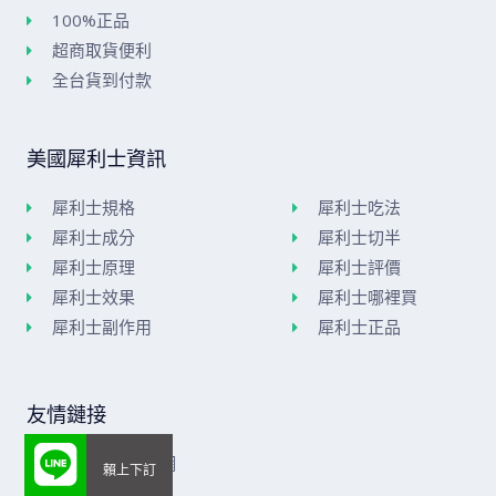
100%正品
超商取貨便利
全台貨到付款
美國犀利士資訊
犀利士規格
犀利士吃法
犀利士成分
犀利士切半
犀利士原理
犀利士評價
犀利士效果
犀利士哪裡買
犀利士副作用
犀利士正品
友情鏈接
美國威而鋼官網
樂威莊官網