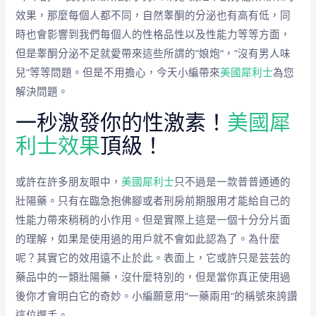
效果，那麼每個人都不同，自然睾酮的分泌也有高有低，同
時也會影響到我們每個人的性格品性以及性能力等等方面，
但是睾酮分泌不足就愛帶來這些所謂的”娘炮“，”沒有男人味
兒”等等問題。但是不用擔心，今天小編帶來
美國犀利士
為您
解決問題。
一秒激發你的性激素！
美國犀
利士效果
頂級！
或許在許多朋友眼中，
美國犀利士
只不過是一款普普通通的
壯陽藥。只有在臨急抱佛腳或者刑房前期服用才能給自己的
性能力帶來稍稍的小作用。但是實際上這是一個十分分片面
的理解，如果是使用過的用戶就不會如此認為了。為什麼
呢？其實它的效用遠不止於此。表面上，它或許只是芸芸的
藥品中的一類壯陽藥，沒什麼特別的，但是當你真正使用過
後你才會明白它的奇妙。小編願意用“一藥兩用“的稱號來誇讚
這位選手。