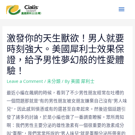
激發你的天生獸欲！男人就要
時刻強大。美國犀利士效果保
證，給予男性夢幻般的性愛體
驗！
Leave a Comment
/
未分類
/ By
美國 犀利士
最近小編在飆網的時候，看到了不少男性朋友經常在吐槽的
一個問題那就是“有的男性朋友被女朋友嫌棄自己沒有”男人味
兒“，因此感到憤懣或有的還甚至自卑起來。然後這個話題引
發了諸多的討論，於是小編也做了一番調查瞭解。眾所周知
啊：我們男性主要分泌的雄性激素有一個很重要的激素成分
叫”睾酮“，我們常常所說的”男人味兒“就是睾酮分泌所帶來的