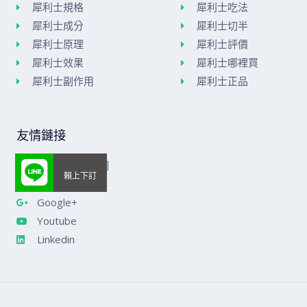
犀利士規格
犀利士吃法
犀利士成分
犀利士切半
犀利士原理
犀利士評價
犀利士效果
犀利士哪裡買
犀利士副作用
犀利士正品
友情鏈接
美國威而鋼官網
樂威莊官網
Google+
Youtube
Linkedin