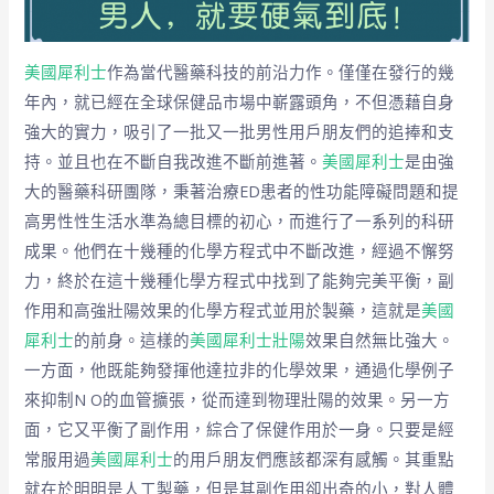
美國犀利士
作為當代醫藥科技的前沿力作。僅僅在發行的幾
年內，就已經在全球保健品市場中嶄露頭角，不但憑藉自身
強大的實力，吸引了一批又一批男性用戶朋友們的追捧和支
持。並且也在不斷自我改進不斷前進著。
美國犀利士
是由強
大的醫藥科研團隊，秉著治療ED患者的性功能障礙問題和提
高男性性生活水準為總目標的初心，而進行了一系列的科研
成果。他們在十幾種的化學方程式中不斷改進，經過不懈努
力，終於在這十幾種化學方程式中找到了能夠完美平衡，副
作用和高強壯陽效果的化學方程式並用於製藥，這就是
美國
犀利士
的前身。這樣的
美國犀利士壯陽
效果自然無比強大。
一方面，他既能夠發揮他達拉非的化學效果，通過化學例子
來抑制N O的血管擴張，從而達到物理壯陽的效果。另一方
面，它又平衡了副作用，綜合了保健作用於一身。只要是經
常服用過
美國犀利士
的用戶朋友們應該都深有感觸。其重點
就在於明明是人工製藥，但是其副作用卻出奇的小，對人體