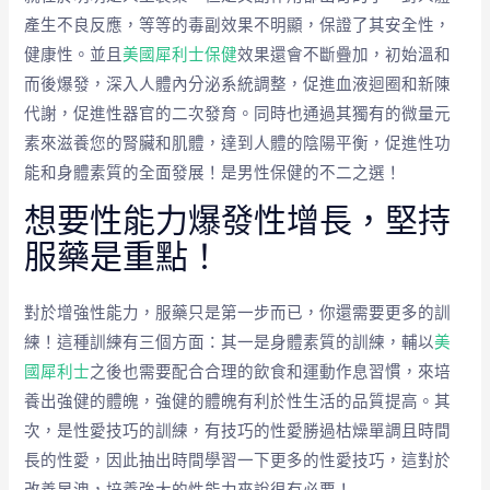
產生不良反應，等等的毒副效果不明顯，保證了其安全性，
健康性。並且
美國犀利士保健
效果還會不斷疊加，初始溫和
而後爆發，深入人體內分泌系統調整，促進血液迴圈和新陳
代謝，促進性器官的二次發育。同時也通過其獨有的微量元
素來滋養您的腎臟和肌體，達到人體的陰陽平衡，促進性功
能和身體素質的全面發展！是男性保健的不二之選！
想要性能力爆發性增長，堅持
服藥是重點！
對於增強性能力，服藥只是第一步而已，你還需要更多的訓
練！這種訓練有三個方面：其一是身體素質的訓練，輔以
美
國犀利士
之後也需要配合合理的飲食和運動作息習慣，來培
養出強健的體魄，強健的體魄有利於性生活的品質提高。其
次，是性愛技巧的訓練，有技巧的性愛勝過枯燥單調且時間
長的性愛，因此抽出時間學習一下更多的性愛技巧，這對於
改善早洩，培養強大的性能力來說很有必要！