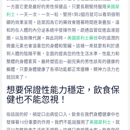
一方面它更是最好的男性保健品，只要長期堅持服用
美國犀
利士
，一天一次，一次一粒，堅持1到2個月就可以看到很明
顯的效果呈現。這是因為它的藥效會隨著時間逐漸疊加，溫
和的在人體的內分泌系統中發揮作用，疏通血管促進血液迴
圈，以及新陳代謝。與此同時，
美國犀利士藥效
中的滋潤的
微量元素也會滋養您的身體和腎臟。這樣一來就更有利於達
到人體的陰陽平衡，全面的提高您的性生活水準、性能力和
整體的身體素質。最終塑造出一副完美的男性該有的健康的
軀體，只要身體健康了各項功能都正常運轉，精神力活力也
就回來了。
想要保證性能力穩定，飲食保
健也不能忽視！
俗話說的好，禍從口出病從口入。飲食在我們身體健康中也
發揮著10分重要的作用。我們不能說服用了
美國犀利士
，就
可以忽略飲食生活的不規範，這樣只會誤導大家。飲食與保