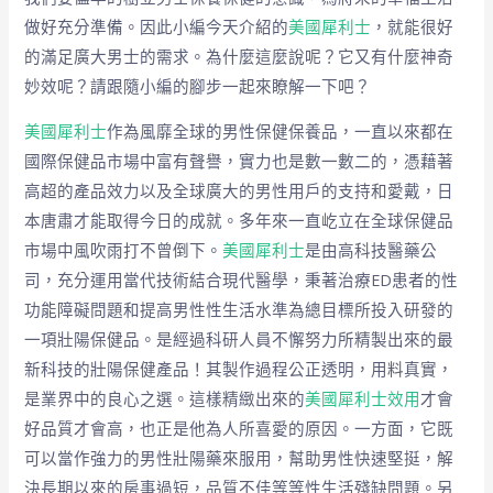
做好充分準備。因此小編今天介紹的
美國犀利士
，就能很好
的滿足廣大男士的需求。為什麼這麼說呢？它又有什麼神奇
妙效呢？請跟隨小編的腳步一起來瞭解一下吧？
美國犀利士
作為風靡全球的男性保健保養品，一直以來都在
國際保健品市場中富有聲譽，實力也是數一數二的，憑藉著
高超的產品效力以及全球廣大的男性用戶的支持和愛戴，日
本唐肅才能取得今日的成就。多年來一直屹立在全球保健品
市場中風吹雨打不曾倒下。
美國犀利士
是由高科技醫藥公
司，充分運用當代技術結合現代醫學，秉著治療ED患者的性
功能障礙問題和提高男性性生活水準為總目標所投入研發的
一項壯陽保健品。是經過科研人員不懈努力所精製出來的最
新科技的壯陽保健產品！其製作過程公正透明，用料真實，
是業界中的良心之選。這樣精緻出來的
美國犀利士效用
才會
好品質才會高，也正是他為人所喜愛的原因。一方面，它既
可以當作強力的男性壯陽藥來服用，幫助男性快速堅挺，解
決長期以來的房事過短，品質不佳等等性生活殘缺問題。另