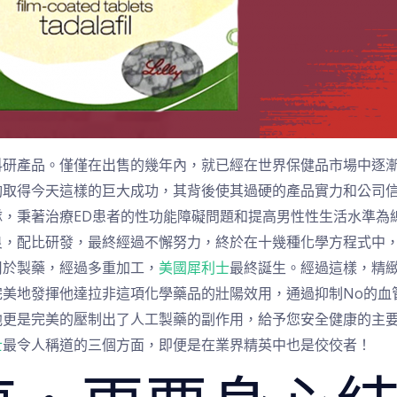
科研產品。僅僅在出售的幾年內，就已經在世界保健品市場中逐
夠取得今天這樣的巨大成功，其背後使其過硬的產品實力和公司
，秉著治療ED患者的性功能障礙問題和提高男性性生活水準為
良，配比研發，最終經過不懈努力，終於在十幾種化學方程式中
用於製藥，經過多重加工，
美國犀利士
最終誕生。經過這樣，精
完美地發揮他達拉非這項化學藥品的壯陽效用，通過抑制No的血
他更是完美的壓制出了人工製藥的副作用，給予您安全健康的主
士
最令人稱道的三個方面，即便是在業界精英中也是佼佼者！