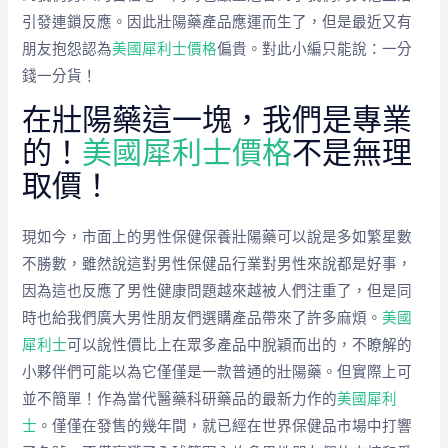
引發連鎖反應。因此壯陽藥產品應運而生了，但是最近又有
朋友抱怨認為
美國犀利士價格
偏貴。對此小編只能說：一分
錢一分貨！
在壯陽藥這一塊，我們是專業
的！
美國犀利士價格
不是無理
取價！
現如今，市面上的男性保健保養壯陽藥可以說是多如繁星數
不勝數，雖然說這對男性保健品行業對男性來說都是好事，
因為這也反應了男性健康問題越來越被人們注重了，但是同
時也給我們廣大男性朋友們選購產品帶來了許多麻煩。
美國
犀利士
可以說性價比上在眾多產品中脫穎而出的，不瞭解的
小夥伴們可能以為它僅僅是一款普通的壯陽藥。但實際上可
並不簡單！作為當代醫藥科研藥品的最新力作的
美國犀利
士
。僅僅在發售的幾年間，就已經在世界保健品市場中打響