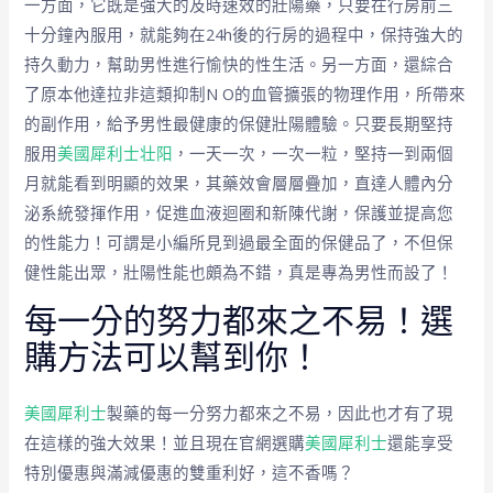
一方面，它既是強大的及時速效的壯陽藥，只要在行房前三
十分鐘內服用，就能夠在24h後的行房的過程中，保持強大的
持久動力，幫助男性進行愉快的性生活。另一方面，還綜合
了原本他達拉非這類抑制N O的血管擴張的物理作用，所帶來
的副作用，給予男性最健康的保健壯陽體驗。只要長期堅持
服用
美國犀利士壮阳
，一天一次，一次一粒，堅持一到兩個
月就能看到明顯的效果，其藥效會層層疊加，直達人體內分
泌系統發揮作用，促進血液迴圈和新陳代謝，保護並提高您
的性能力！可謂是小編所見到過最全面的保健品了，不但保
健性能出眾，壯陽性能也頗為不錯，真是專為男性而設了！
每一分的努力都來之不易！選
購方法可以幫到你！
美國犀利士
製藥的每一分努力都來之不易，因此也才有了現
在這樣的強大效果！並且現在官網選購
美國犀利士
還能享受
特別優惠與滿減優惠的雙重利好，這不香嗎？