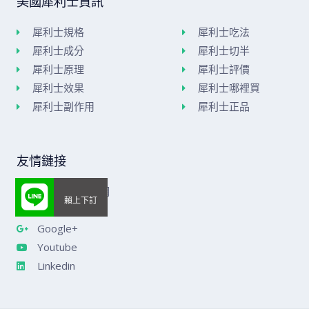
美國犀利士資訊
犀利士規格
犀利士吃法
犀利士成分
犀利士切半
犀利士原理
犀利士評價
犀利士效果
犀利士哪裡買
犀利士副作用
犀利士正品
友情鏈接
美國威而鋼官網
樂威莊官網
Google+
Youtube
Linkedin