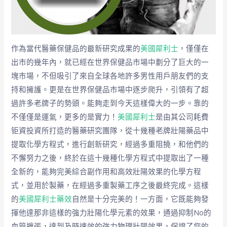
作為當代醫藥保健品的最新研究成果的
美國犀利士
，僅僅在
出市的幾年內，就已經在世界保健品市場中劃分了巨大的一
塊市場，不但吸引了來自全球各地許多男性用戶朋友們的支
持和擁護。更是在世界保健品市場中逐步爬升，引領有了超
過許多老牌子的勢頭。能夠走到今天這樣偉大的一步。靠的
不僅僅是運氣，更多的是實力！
美國犀利士
是由其公司耗費
钜資投資所打造的醫藥研究團隊，從十幾種老牌壯陽藥品中
提取化學方程式，進行創新研究，經過多重阻撓，和他們的
不懈努力之後，終於在這十幾種化學方程式中提取出了一種
全新的，能夠完美綜合副作用和高效壯陽效果的化學方程
式，並用於製藥，在經過多重製藥工序之後最終完成。這樣
的
美國犀利士藥效
自然是十分完美的！一方面，它既能夠發
揮他達那非這樣的強力壯陽化學元素的效果，通過抑制No的
血管擴張，達到及時速效的強力物理壯陽效果，保證了您的