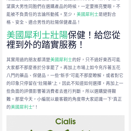
望廣大男性同胞們在選購產品的時候，一定要擦亮雙眼，不
能被不負責任的言論所動搖。至少，
美國犀利士
是絕對合
格、安全、適合男性的壯陽保健產品！
美國犀利士壯陽
保健！給您從
裡到外的踏實服務！
其實用過的朋友都清楚
美國犀利士
的好，只不過好東西可能
大家都不那麼善於分享罷了。再加上市場上如今充斥著五花
八門的藥品、保健品，一些“新手”可能不那麼瞭解，或者對它
的印象只停留在“壯陽藥”上，因此不知道如何選擇，再加上一
些負面的評價影響著消費者去進行判斷，所以選購變得艱
難。那麼今天，小編就以最客觀的角度帶大家認識一下“真正
的
美國犀利士
”！