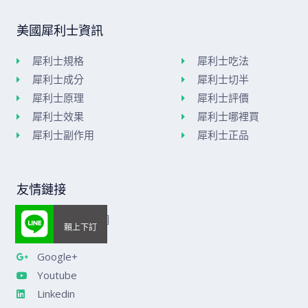
美國犀利士資訊
犀利士規格
犀利士吃法
犀利士成分
犀利士切半
犀利士原理
犀利士評價
犀利士效果
犀利士哪裡買
犀利士副作用
犀利士正品
友情鏈接
美國威而鋼官網
樂威莊官網
Google+
Youtube
Linkedin