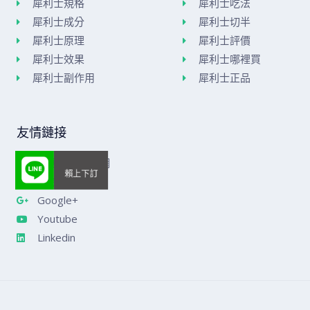
犀利士規格
犀利士吃法
犀利士成分
犀利士切半
犀利士原理
犀利士評價
犀利士效果
犀利士哪裡買
犀利士副作用
犀利士正品
友情鏈接
美國威而鋼官網
樂威莊官網
Google+
Youtube
Linkedin