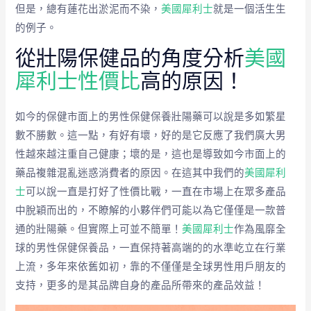
但是，總有蓮花出淤泥而不染，
美國犀利士
就是一個活生生
的例子。
從壯陽保健品的角度分析
美國
犀利士性價比
高的原因！
如今的保健市面上的男性保健保養壯陽藥可以說是多如繁星
數不勝數。這一點，有好有壞，好的是它反應了我們廣大男
性越來越注重自己健康；壞的是，這也是導致如今市面上的
藥品複雜混亂迷惑消費者的原因。在這其中我們的
美國犀利
士
可以說一直是打好了性價比戰，一直在市場上在眾多產品
中脫穎而出的，不瞭解的小夥伴們可能以為它僅僅是一款普
通的壯陽藥。但實際上可並不簡單！
美國犀利士
作為風靡全
球的男性保健保養品，一直保持著高端的的水準屹立在行業
上流，多年來依舊如初，靠的不僅僅是全球男性用戶朋友的
支持，更多的是其品牌自身的產品所帶來的產品效益！