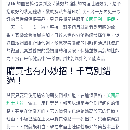
制No的血管擴張達到及時速效的強制的物理壯陽效果，給予
您最好的狀元體驗，徹底解決各種ED症狀。另一方面更是最
好的男性保健保養品，只要長期堅持服用
美國犀利士保健
，
一天一次，一次一粒，堅持一到兩個月就能看到明顯的效
果，其藥效會層層迭加，直達人體內分泌系統發揮作用，促
進血液迴圈和新陳代謝，幫您排毒養顏的同時也通過其滋潤
的微量元素滋養您的受損肌體和腎臟，保護並提高您的性能
力！實在是保健品中“一藥兩用”性能爆炸的全能產品！
購買也有小妙招！千萬別錯
過！
其實只要是使用過它的朋友們都知道，在這個價格，
美國犀
利士功效
，做工，用料等等，都可以說是完全對得起它的價
格，甚至在保健方面，它的價值早已經遠遠高於它的售價。
理由，小編已經在上文中將其優點一一列出了。只要橫向對
比一下，您就能明白。現在市面上壯陽性能好的藥基本上都