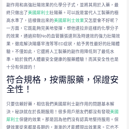
副作用和高強壯陽效果的化學分子式，並將其用於入藥，最
終只做出了
美國犀利士
壯陽藥。可以說是當代人工製藥的極
高水準了，這樣做出來的
美國犀利士效果
又怎麼會不好呢？
一方面，它既能夠完美地發揮，想他達拉非這樣的化學分子
的效果，通過抑制No的血管擴張達到及時速效的強力壯陽效
果，徹底解決陽痿早洩等等ED症狀，給予男性最好的壯陽體
驗。不僅如此，它還將人工製藥的副作用降低到了最低水
準。給於我們人體最安全健康的服藥體驗！而其安全性也是
十分有保證的！
符合規格，按需服藥，保證安
全性！
只要信賴好藥，相信我們美國犀利士副作用的問題基本解
決。秘訣就在於長期服用！很多用戶朋友們都沒有發現
美國
犀利士
保健的效果。那是因為他們沒有認真地堅持服用。保
健效果從來都是長期的，漸漸的才能體現出效果來。它也不