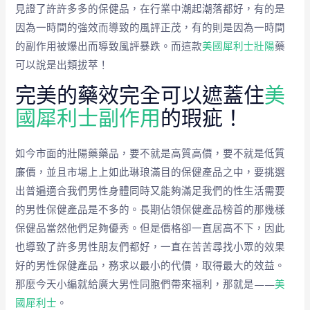
見證了許許多多的保健品，在行業中潮起潮落都好，有的是
因為一時間的強效而導致的風評正茂，有的則是因為一時間
的副作用被爆出而導致風評暴跌。而這款
美國犀利士壯陽
藥
可以說是出類拔萃！
完美的藥效完全可以遮蓋住
美
國犀利士副作用
的瑕疵！
如今市面的壯陽藥藥品，要不就是高質高價，要不就是低質
廉價，並且市場上上如此琳琅滿目的保健產品之中，要挑選
出普遍適合我們男性身體同時又能夠滿足我們的性生活需要
的男性保健產品是不多的。長期佔領保健產品榜首的那幾樣
保健品當然他們足夠優秀。但是價格卻一直居高不下，因此
也導致了許多男性朋友們都好，一直在苦苦尋找小眾的效果
好的男性保健產品，務求以最小的代價，取得最大的效益。
那麼今天小編就給廣大男性同胞們帶來福利，那就是——
美
國犀利士
。