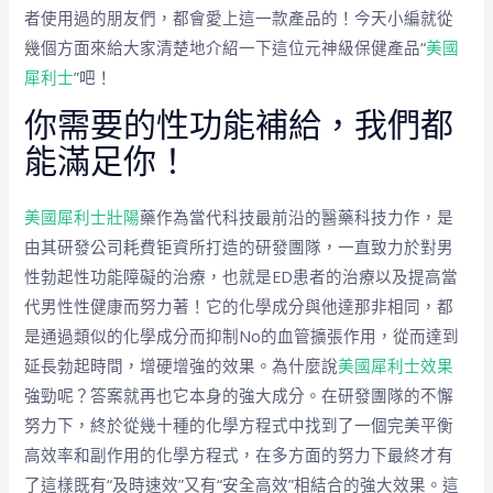
者使用過的朋友們，都會愛上這一款產品的！今天小編就從
幾個方面來給大家清楚地介紹一下這位元神級保健產品“
美國
犀利士
”吧！
你需要的性功能補給，我們都
能滿足你！
美國犀利士壯陽
藥作為當代科技最前沿的醫藥科技力作，是
由其研發公司耗費钜資所打造的研發團隊，一直致力於對男
性勃起性功能障礙的治療，也就是ED患者的治療以及提高當
代男性性健康而努力著！它的化學成分與他達那非相同，都
是通過類似的化學成分而抑制No的血管擴張作用，從而達到
延長勃起時間，增硬增強的效果。為什麼說
美國犀利士效果
強勁呢？答案就再也它本身的強大成分。在研發團隊的不懈
努力下，終於從幾十種的化學方程式中找到了一個完美平衡
高效率和副作用的化學方程式，在多方面的努力下最終才有
了這樣既有“及時速效”又有“安全高效”相結合的強大效果。這