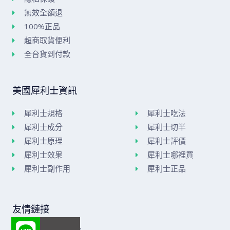
無效全額退
100%正品
超商取貨便利
全台貨到付款
美國犀利士資訊
犀利士規格
犀利士吃法
犀利士成分
犀利士切半
犀利士原理
犀利士評價
犀利士效果
犀利士哪裡買
犀利士副作用
犀利士正品
友情鏈接