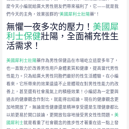
麼今天小編就給廣大男性朋友們帶來福利了，它——就是我
們今天的主角，效果拔群的“
美國犀利士壯陽
藥”！
無懼一夜多次的壓力！
美國犀
利士保健
壯陽，全面補充性生
活需求！
美國犀利士壯陽
藥作為男性保健品在市場屹立這麼多年了，
也一直致力於改善男性用戶身體素質和健康，提高當代男性
性能力。只為給廣大男性同胞們最好的性生活體驗。在小編
看來，它所帶來的效果遠遠不止是體現在對男性性能力的改
善上，甚至還有社會風氣上的積極效果！小編認為一定要與
過去的健康觀念作對比，就能得出結論。現在的健康觀念更
加地開放了，無論是性健康還是精神享受還是生理健康都比
以前更易於開口談論，更開放包容地接受男女性性問題。
美
國犀利士
就是看重了社會觀念的進步性才著重在這一點上發