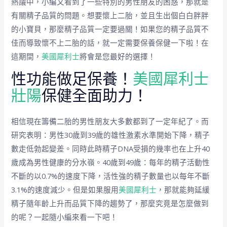
熱議中，小編又看到了一些特別的男性朋友的困惑，那就是
有關精子品質的問題。想要懷上二胎，並且生出個白白胖胖
的小寶貝，那麼精子品質一定要過關！如果您的精子品質不
佳而導致懷不上二胎的話，就一定需要保養保健一下啦！在
這期間，
美國犀利士
將會是您最好的選擇！
性功能做足保養！
美國犀利士
壯陽
保健全面助力！
相信現在籌備二胎的男性朋友大多數都到了一定年紀了。而
研究表明：男性30歲到39歲的雄性激素水準開始下降，精子
數走低勃起變差。同時此時精子DNA受損的幾率也在上升40
歲成為男性健康的分水嶺。40歲到49歲：每年的精子活動性
不斷的以0.7%的速度下降，活性強的精子數量也以每年不斷
3.1%的速度減少。但是如果服用
美國犀利士
，那就能夠延緩
精子隨年齡上升而品質下降的趨勢了，那麼究竟是怎麼做到
的呢？一起隨小編來看一下吧！