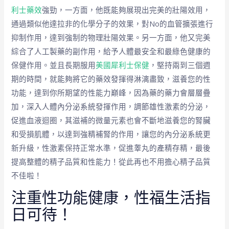
利士藥效
強勁，一方面，他既能夠展現出完美的壯陽效用，
通過類似他達拉非的化學分子的效果，對No的血管擴張進行
抑制作用，達到強制的物理壯陽效果。另一方面，他又完美
綜合了人工製藥的副作用，給予人體最安全和最綠色健康的
保健作用。並且長期服用
美國犀利士保健
，堅持兩到三個週
期的時間，就能夠將它的藥效發揮得淋漓盡致，滋養您的性
功能，達到你所期望的性能力巔峰，因為藥的藥力會層層疊
加，深入人體內分泌系統發揮作用，調節雄性激素的分泌，
促進血液迴圈，其滋補的微量元素也會不斷地滋養您的腎臟
和受損肌體，以達到強精補腎的作用，讓您的內分泌系統更
新升級，性激素保持正常水準，促進睾丸的產精存精，最後
提高整體的精子品質和性能力！從此再也不用擔心精子品質
不佳啦！
注重性功能健康，性福生活指
日可待！