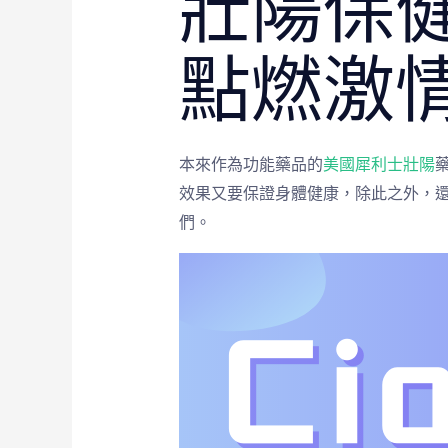
壯陽保
點燃激
本來作為功能藥品的
美國犀利士壯陽
效果又要保證身體健康，除此之外，
們。