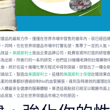
保健品的最新力作，僅僅在世界市場中發售的幾年內，就已經迅
持。同時，也在世界保健品市場中打響名號，集聚了一定的人氣
品效益。
美國犀利士
是由企業品牌公司，耗費钜資所打造的研發
為出新，所進行的一系列研究。他們從10幾種老牌的壯陽藥物
之後，終於在這十幾種化學方程式中得到突破，研發出了一種全
經過加工，製造出
美國犀利士
。這樣的
美國犀利士保健
壯陽效果
素的效果都好通過抑制No的血管擴張，達到及時速效的護理壯
予人體最安全健康的服藥體驗。單憑這兩點就已經足以戰勝市面
如此底氣，立足在世界保健品市場之中的原因。