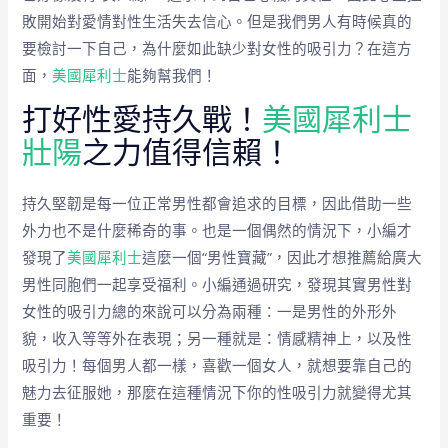
敗開始對愛情對性生活失去信心。但是我們男人有時候真的
要檢討一下自己，為什麼如此缺少對女性的吸引力？在這方
面，
美國犀利士
能夠幫我們！
打好性愛持久戰！
美國犀利士
壯陽
之力值得信賴！
持久堅韌是每一位正常男性都會追求的目標，因此借助一些
外力也不是什麼稀奇的事。也是一個偶然的情況下，小編才
發現了
美國犀利士
這麼一個“男性寶藏”，因此才想推薦給廣大
男性同胞們一起享受福利。小編通過研究，發現其實男性對
女性的吸引力總的來說可以分為兩種：一是男性的外形外
貌，收入等等外在表現；另一種就是：情感精神上，以及性
吸引力！每個男人都一樣，喜歡一個女人，就想要靠自己的
魅力去征服她，那麼在這種情況下你的性吸引力就變得尤其
重要！